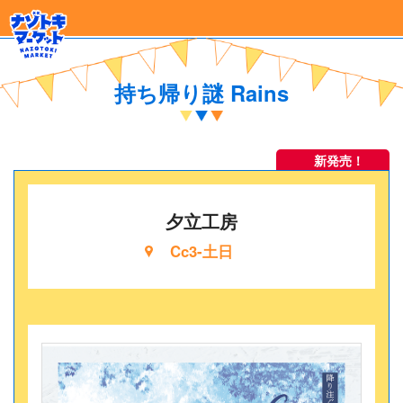
持ち帰り謎 Rains
新発売！
夕立工房
Cc3-土日