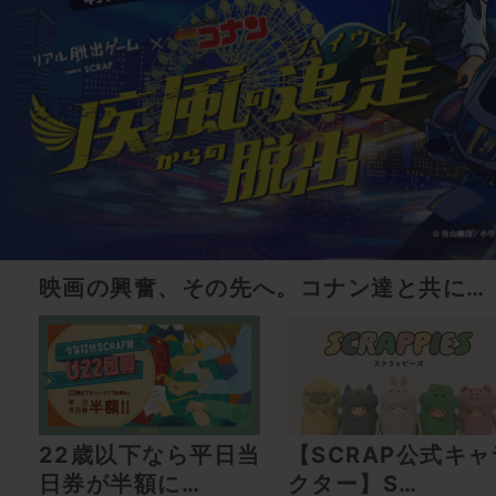
映画の興奮、その先へ。コナン達と共に…
22歳以下なら平日当
【SCRAP公式キャ
日券が半額に…
クター】S…