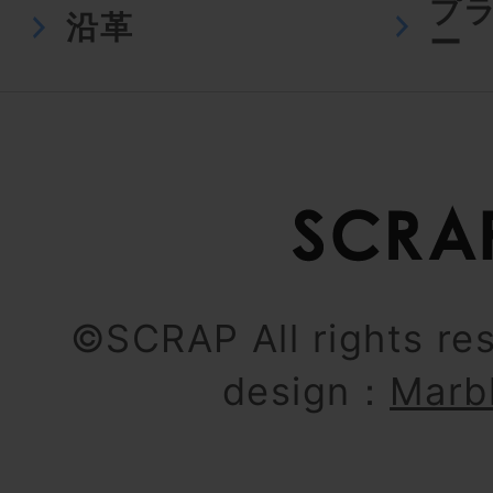
プ
沿革
ー
©SCRAP All rights re
design：
Marb