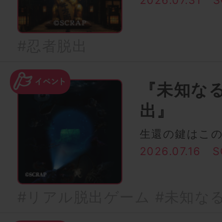
2026.07.31
S
#忍者脱出
『未知な
出』
生還の鍵はこ
2026.07.16
S
#リアル脱出ゲーム
#未知な