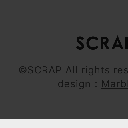
©SCRAP All rights re
design：
Marb