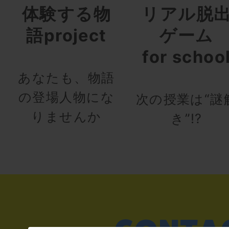
体験する物
リアル脱
語project
ゲーム
for schoo
あなたも、物語
の登場人物にな
次の授業は“謎
りませんか
き”!?