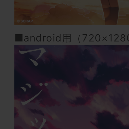
■android用（720×12