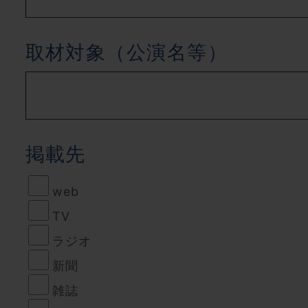
取材対象（公演名等）
掲載先
web
TV
ラジオ
新聞
雑誌