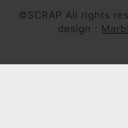
©SCRAP All rights re
design：
Marb