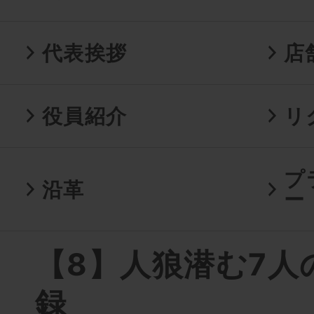
代表挨拶
店
役員紹介
リ
プ
沿革
ー
【8】人狼潜む7人
録