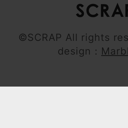
©SCRAP All rights re
design：
Marb