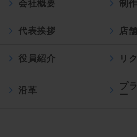
会社概要
制
代表挨拶
店
役員紹介
リ
プ
沿革
ー