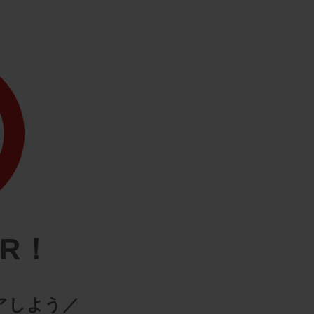
AR！
アしよう／