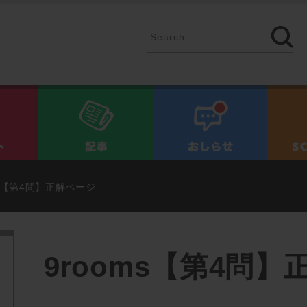
イベント
記事
お知ら
ms【第4問】正解ページ
9rooms【第4問