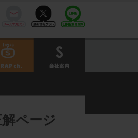
mail
twitter
Line@
せ
SCRAPch.
会社案内
】正解ページ