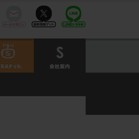
mail
twitter
Line@
せ
SCRAPch.
会社案内