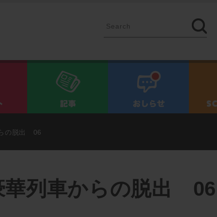
イベント
記事
お知ら
らの脱出 06
華列車からの脱出 06