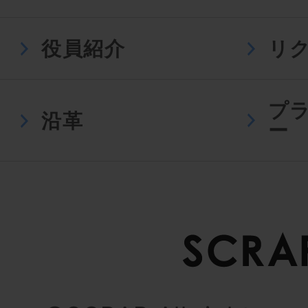
役員紹介
リ
プ
沿革
ー