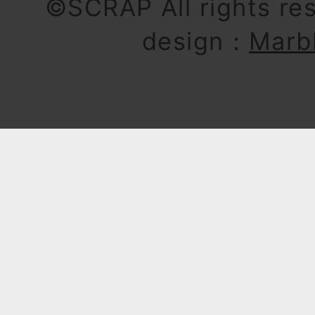
©SCRAP All rights re
design：
Marb