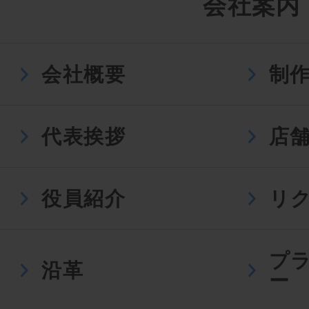
会社案内
会社概要
制
代表挨拶
店
役員紹介
リ
プ
沿革
ー