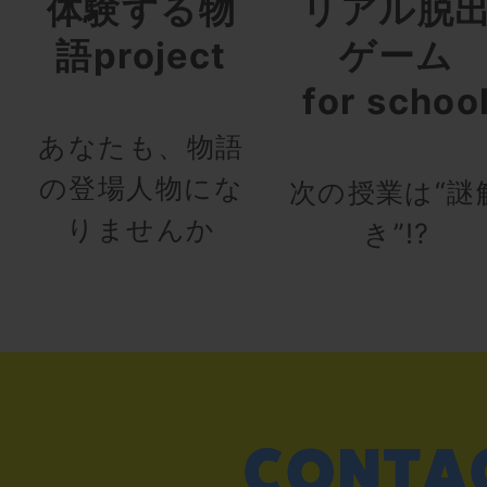
体験する物
リアル脱
語project
ゲーム
for schoo
あなたも、物語
の登場人物にな
次の授業は“謎
りませんか
き”!?