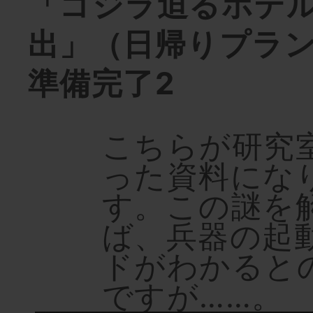
「ゴジラ迫るホテ
出」（日帰りプラン
準備完了2
こちらが研究
った資料にな
す。この謎を
ば、兵器の起
ドがわかると
ですが……。