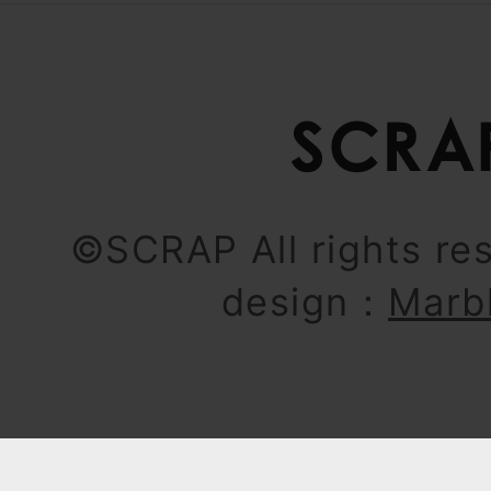
©SCRAP All rights re
design：
Marb