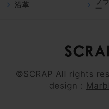
プ
沿革
ー
©SCRAP All rights re
design：
Marb