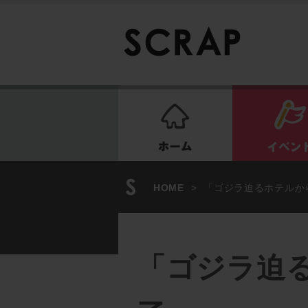
ホーム
HOME
>
「ゴジラ迫るホテルか
「ゴジラ迫る