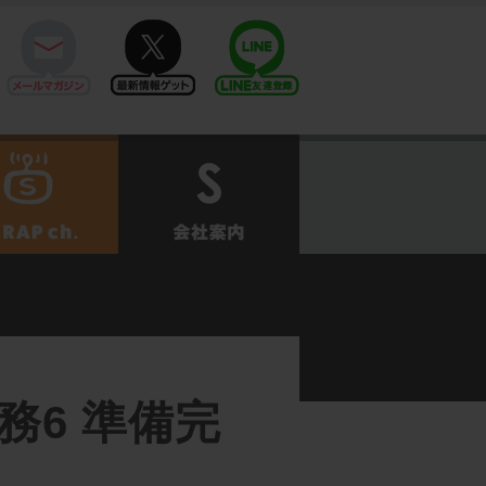
mail
twitter
Line@
せ
SCRAPch.
会社案内
6 準備完