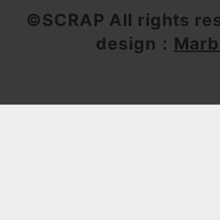
©SCRAP All rights re
design：
Marb