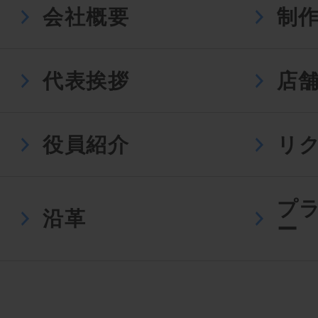
会社概要
制
代表挨拶
店
役員紹介
リ
プ
沿革
ー