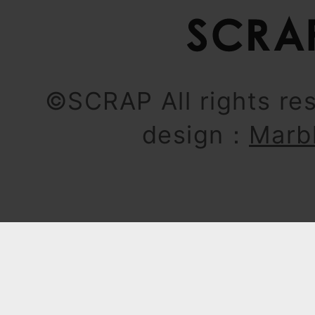
©SCRAP All rights re
design：
Marb