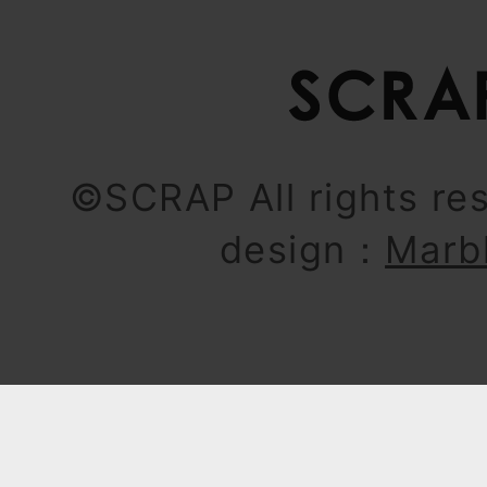
©SCRAP All rights re
design：
Marb