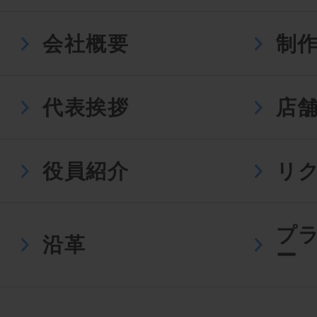
会社概要
制
代表挨拶
店
役員紹介
リ
プ
沿革
ー