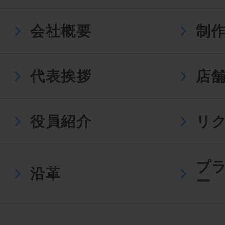
会社概要
制
代表挨拶
店
役員紹介
リ
プ
沿革
ー