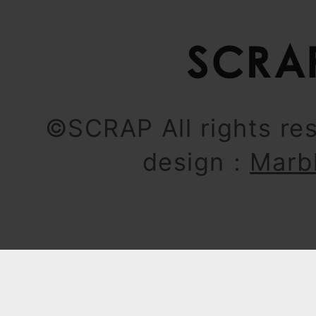
©SCRAP All rights re
design：
Marb