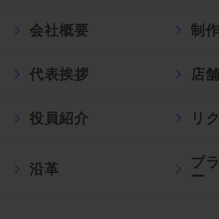
会社概要
制
代表挨拶
店
役員紹介
リ
プ
沿革
ー