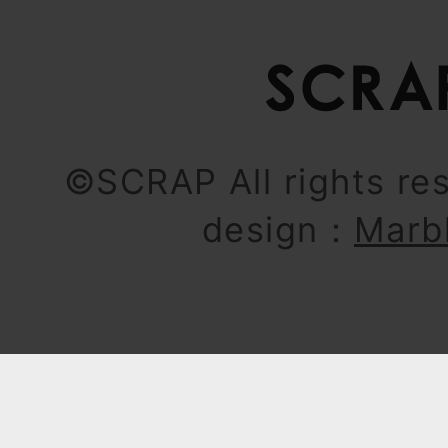
©SCRAP All rights re
design：
Marb