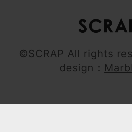
©SCRAP All rights re
design：
Marb