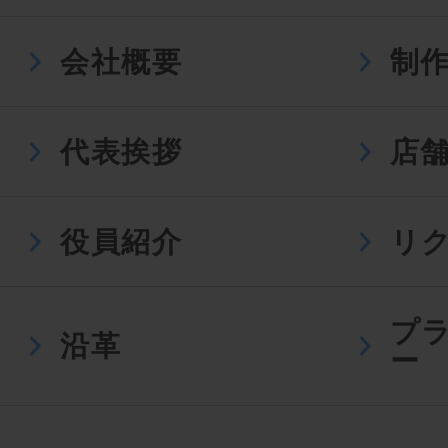
会社概要
制
代表挨拶
店
役員紹介
リ
プ
沿革
ー