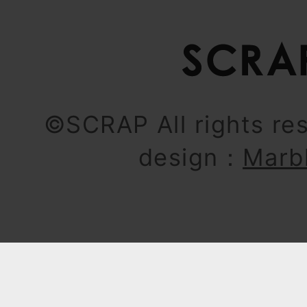
©SCRAP All rights re
design：
Marb