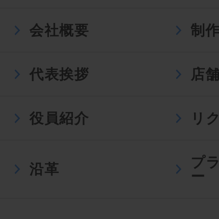
会社概要
制
代表挨拶
店
役員紹介
リ
プ
沿革
ー