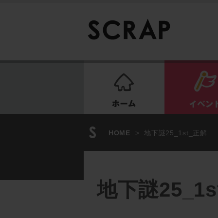
ホーム
HOME
>
地下謎25_1st_正解
地下謎25_1s