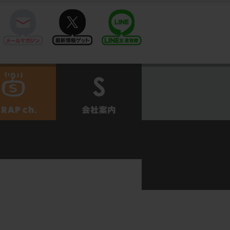
mail
twitter
Line@
せ
SCRAPch.
会社案内