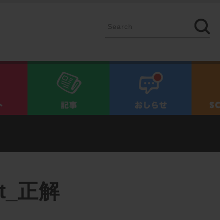
イベント
記事
お知ら
t_正解