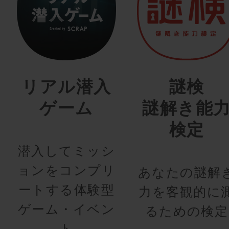
リアル潜入
謎検
ゲーム
謎解き能
検定
潜入してミッシ
ョンをコンプリ
あなたの謎解
ートする体験型
力を客観的に
ゲーム・イベン
るための検定
ト