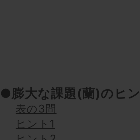
●膨大な課題(蘭)のヒ
表の3問
ヒント1
ヒント2