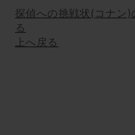
探偵への挑戦状(コナン
る
上へ戻る