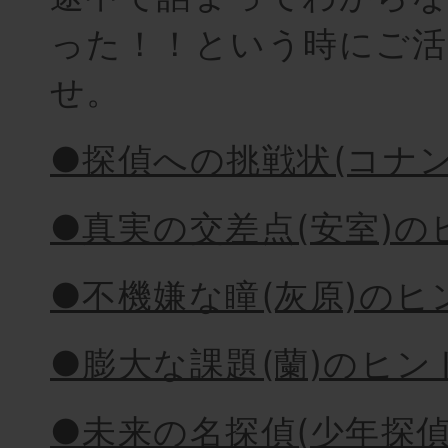
った！！という時にご活
せ。
●探偵への挑戦状(コナ
●真実の交差点(安室)の
●不機嫌な瞳(灰原)のヒ
●膨大な課題(蘭)のヒン
●未来の名探偵(少年探偵