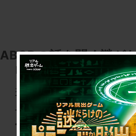
ABCDの話を聞く謎が
Bは嘘をついているぞ。
探偵への挑戦状(コナン
る
上へ戻る