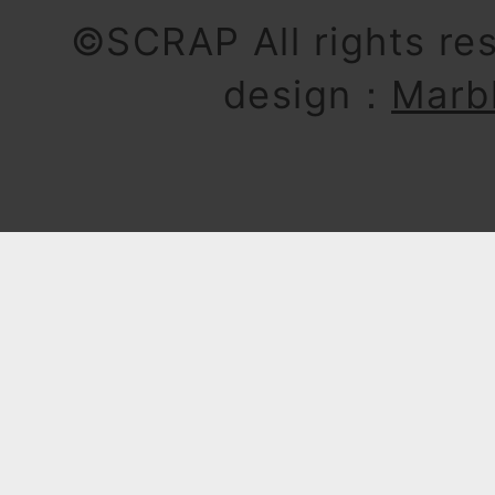
©SCRAP All rights re
design：
Marb