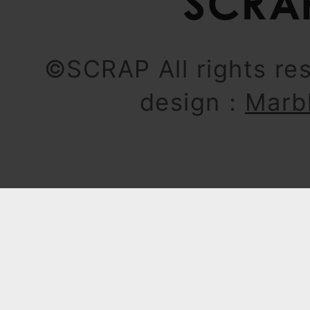
©SCRAP All rights re
design：
Marb