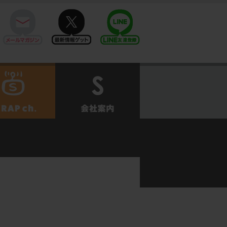
mail
twitter
Line@
せ
SCRAPch.
会社案内