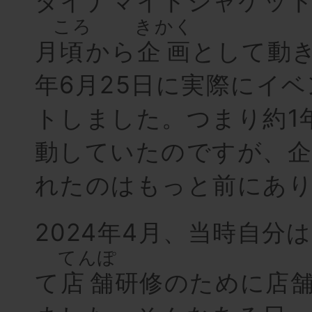
ダイナマイトジャケットは
ころ
きかく
月
頃
から
企画
として動き
年6月25日に実際にイ
トしました。つまり約1
動していたのですが、企
れたのはもっと前にあ
2024年4月、当時自分
てんぽ
て
店舗
研修のために店