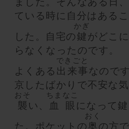
ました。そんなある日、
ている時に自分はある
かぎ
した。自宅の
鍵
がどこ
らなくなったのです。
できごと
よくある
出来事
なので
京したばかりで不安な気
おそ
ちまなこ
襲
い、
血眼
になって鍵
おく
た。ポケットの
奥
の方