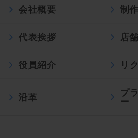
会社概要
制
代表挨拶
店
役員紹介
リ
プ
沿革
ー