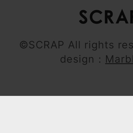
©SCRAP All rights re
design：
Marb