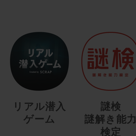
リアル潜入
謎検
ゲーム
謎解き能
検定