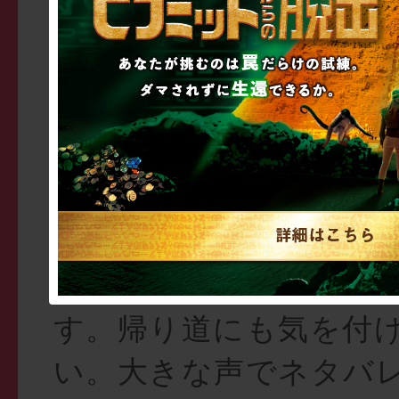
戻しが発生する際にはこ
方法を記載させていた
Q. 自分のブログやtwit
してもいいですか？
A. ブログ、twitter、f
ネタバレになるような
アップロードは固くお
す。帰り道にも気を付
い。大きな声でネタバ