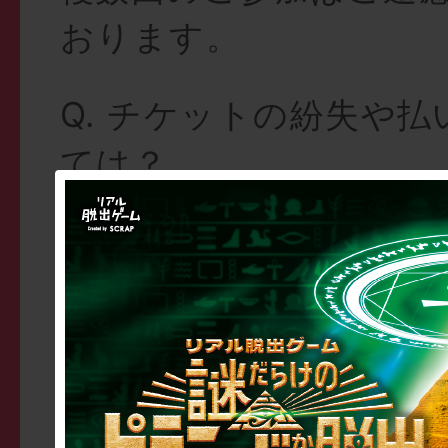
おります。
Q. チケットの紛失や
ては？
A. チケットの紛失や
発行は一切致しません
めご了承ください。お
での払い戻しの対応は
ん。天候不良等による