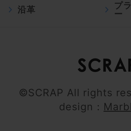
プ
沿革
ー
©SCRAP All rights re
design：
Marb