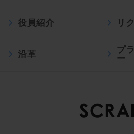
役員紹介
リ
プ
沿革
ー