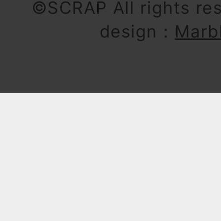
©SCRAP All rights re
design：
Marb