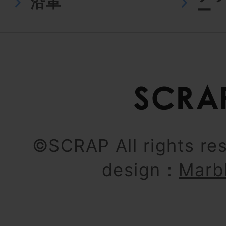
沿革
ー
©SCRAP All rights re
design：
Marb