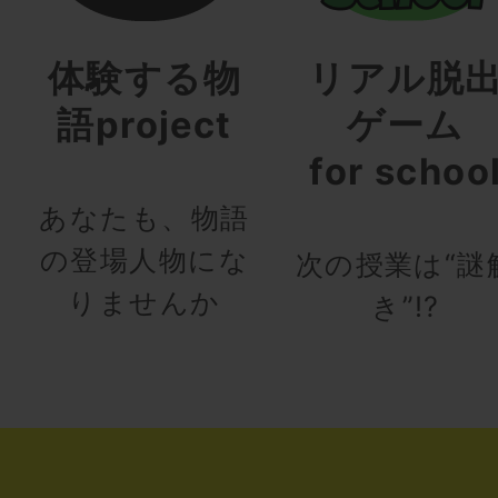
体験する物
リアル脱
語project
ゲーム
for schoo
あなたも、物語
の登場人物にな
次の授業は“謎
りませんか
き”!?