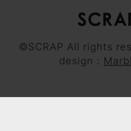
©SCRAP All rights re
design：
Marb