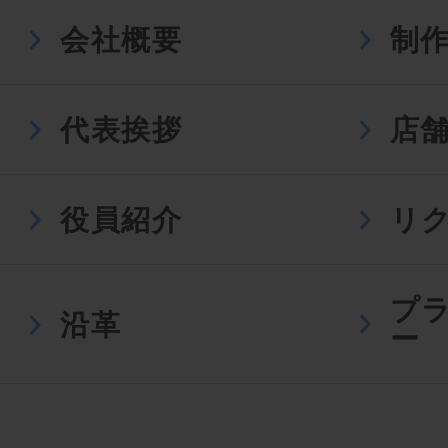
会社概要
制
代表挨拶
店
役員紹介
リ
プ
沿革
ー