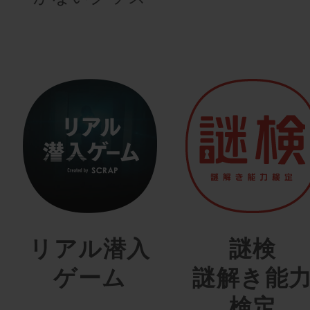
リアル潜入
謎検
ゲーム
謎解き能
検定