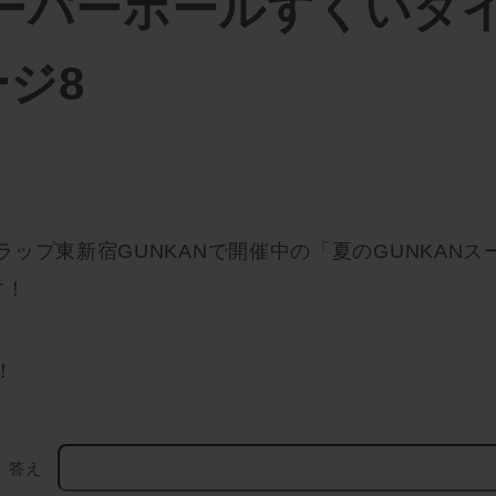
スーパーボールすくいタ
ジ8
ップ東新宿GUNKANで開催中の「夏のGUNKAN
す！
！
答え