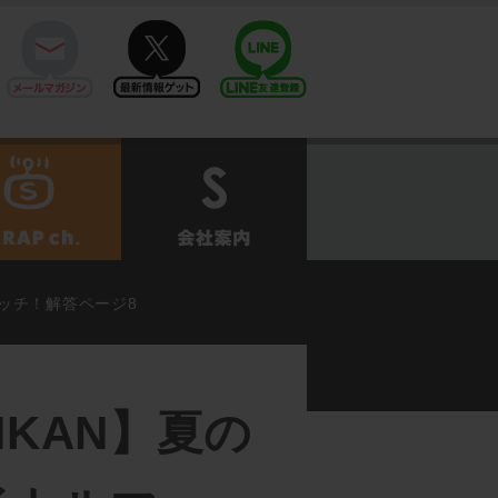
mail
twitter
Line@
せ
SCRAPch.
会社案内
マッチ！解答ページ8
KAN】夏の