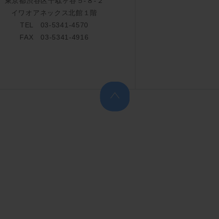
東京都渋谷区千駄ヶ谷５-８-２
イワオアネックス北館１階
TEL 03-5341-4570
FAX 03-5341-4916
上へ