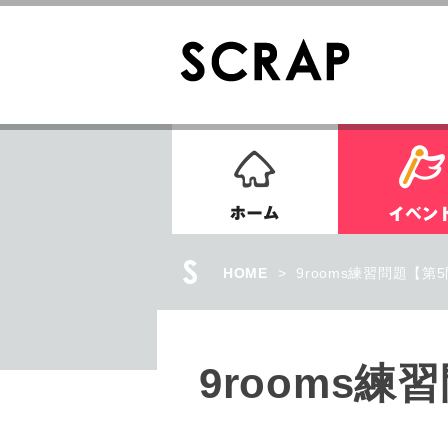
ホーム
HOME
>
9rooms練習問題【第
9rooms