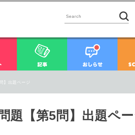
イベント
記事
お知ら
5問】出題ページ
練習問題【第5問】出題ペ