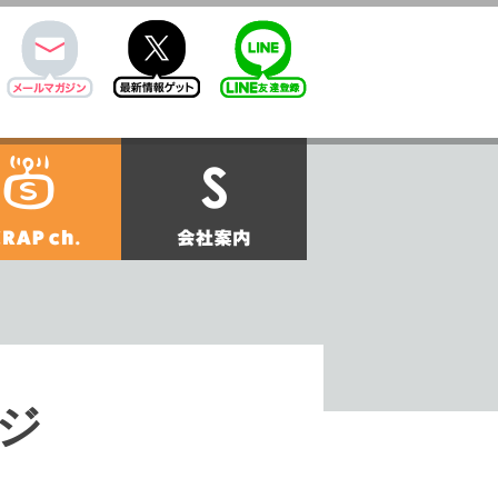
mail
twitter
Line@
せ
SCRAPch.
会社案内
ージ