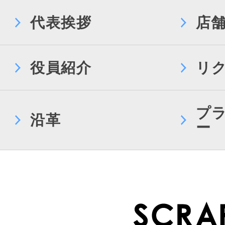
代表挨拶
店
役員紹介
リ
プ
沿革
ー