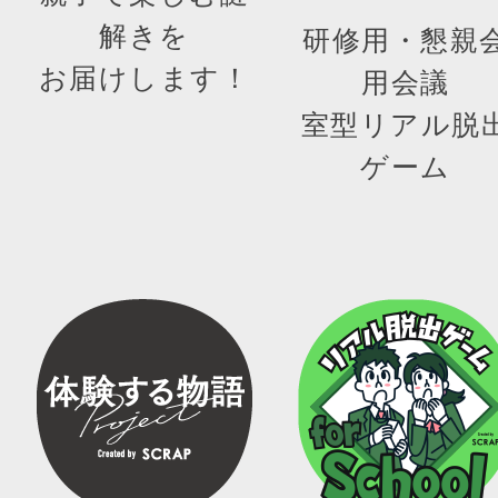
解きを
研修用・懇親
お届けします！
用会議
室型リアル脱
ゲーム