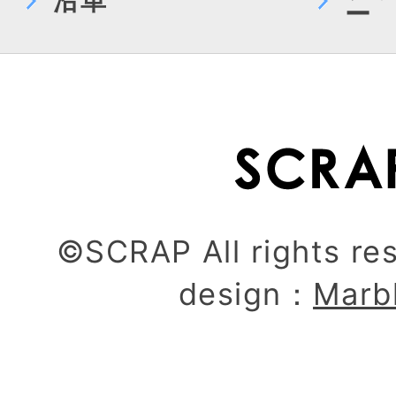
沿革
ー
©SCRAP All rights re
design：
Marb