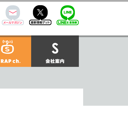
mail
twitter
Line@
せ
SCRAPch.
会社案内