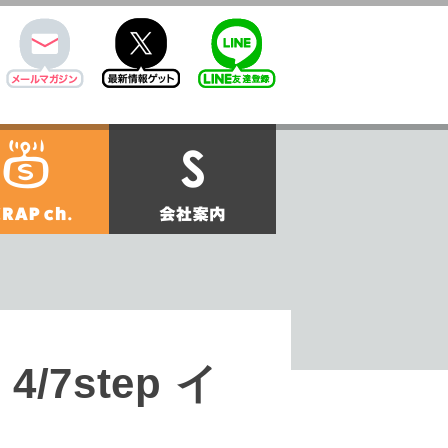
mail
twitter
Line@
せ
SCRAPch.
会社案内
7step イ