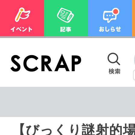
【びっくり謎射的