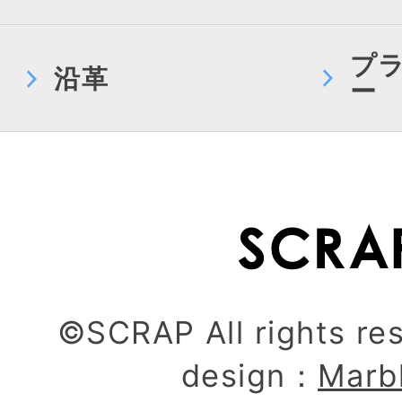
プ
沿革
ー
©SCRAP All rights re
design：
Marb