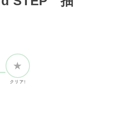
 STEP 抽
★
クリア!