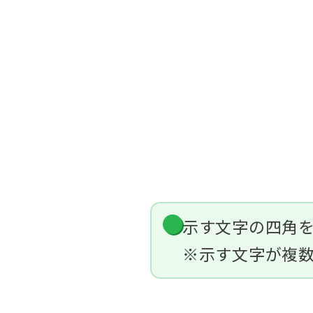
示す文字の四角
※示す文字が複