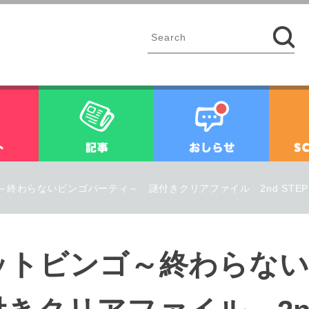
イベント
記事
お知ら
終わらないビンゴパーティ～ 謎付きクリアファイル 2nd STE
ットビンゴ～終わらない