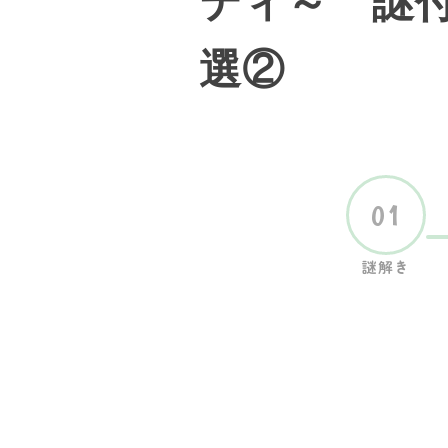
ティ～ 謎付
選②
01
謎解き