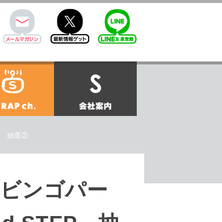
mail
twitter
Line@
せ
SCRAPch.
会社案内
P 抽選②
ビンゴパー