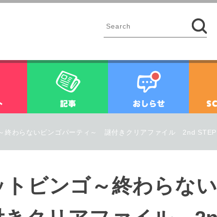
イベント
記事
お知ら
終わらないビンゴパーティ～ 謎付きクリアファイル 2nd STE
ットビンゴ～終わらない