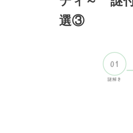
ティ～ 謎付
選③
01
謎解き