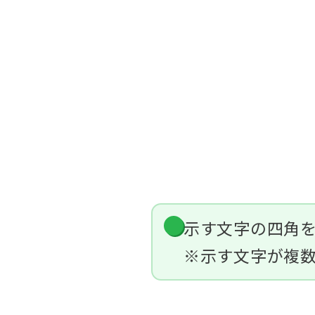
示す文字の四角
※示す文字が複