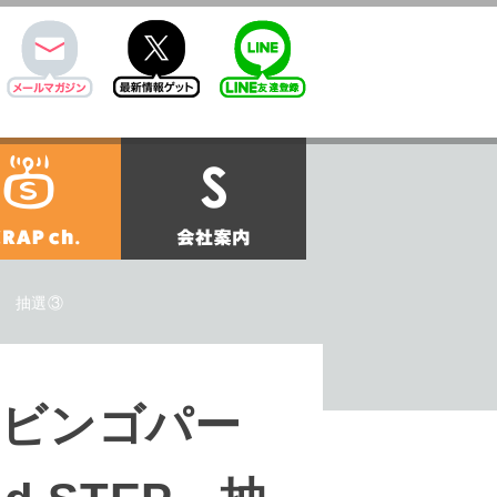
mail
twitter
Line@
せ
SCRAPch.
会社案内
P 抽選③
ビンゴパー