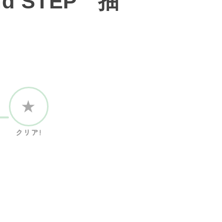
 STEP 抽
★
クリア!