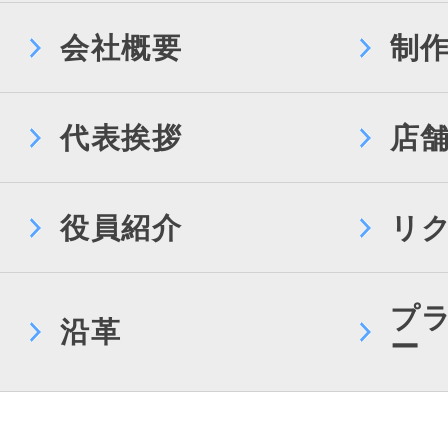
会社概要
制
代表挨拶
店
役員紹介
リ
プ
沿革
ー