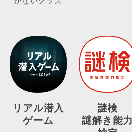
かないグッズ
リアル潜入
謎検
ゲーム
謎解き能