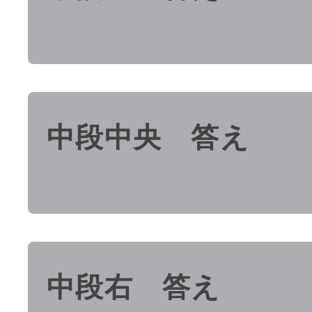
中段中央 答え
中段右 答え