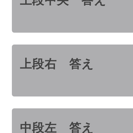
上段右 答え
中段左 答え