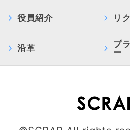
役員紹介
リ
プ
沿革
ー