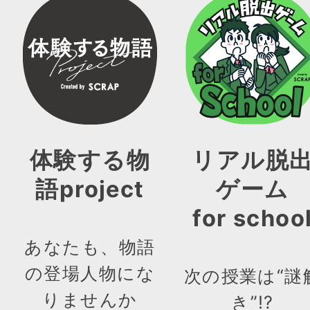
体験する物
リアル脱
語project
ゲーム
for schoo
あなたも、物語
の登場人物にな
次の授業は“謎
りませんか
き”!?