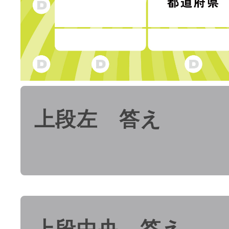
上段左 答え
上段中央 答え