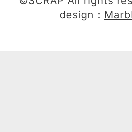
©SCRAP All rights re
design：
Marb