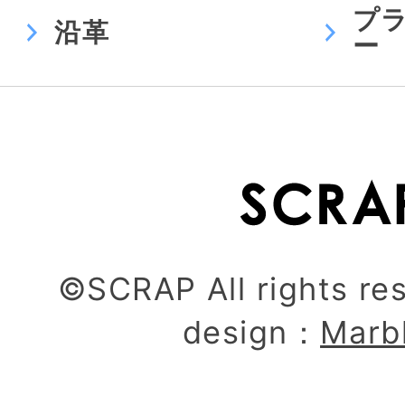
プ
沿革
ー
©SCRAP All rights re
design：
Marb