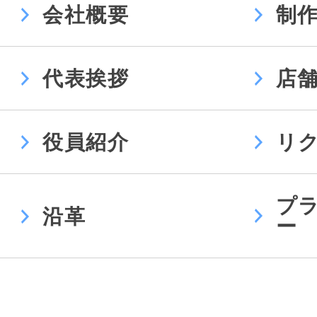
会社概要
制
代表挨拶
店
役員紹介
リ
プ
沿革
ー