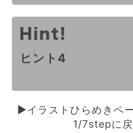
ヒント4
▶︎イラストひらめきペ
1/7stepに