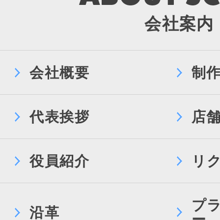
会社案内
会社概要
制
代表挨拶
店
役員紹介
リ
プ
沿革
ー