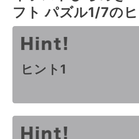
フト パズル1/7の
ヒント1