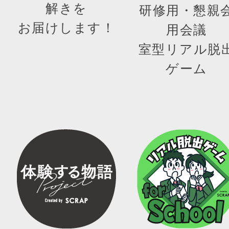
解きを
研修用・懇親
お届けします！
用会議
室型リアル脱
ゲーム