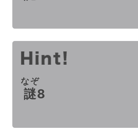
なぞ
謎
8