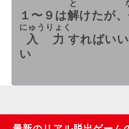
と
１〜９は
解
けたが、
にゅうりょく
入力
すればいい
い
最新のリアル脱出ゲーム