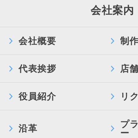
会社案内
会社概要
制
代表挨拶
店
役員紹介
リ
プ
沿革
ー