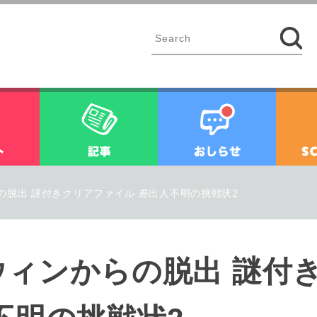
イベント
記事
お知ら
の脱出 謎付きクリアファイル 差出人不明の挑戦状2
ウィンからの脱出 謎付