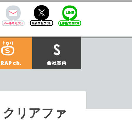
mail
twitter
Line@
せ
SCRAPch.
会社案内
きクリアファ