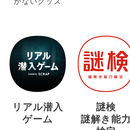
かないグッズ
リアル潜入
謎検
ゲーム
謎解き能