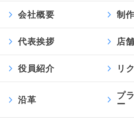
会社概要
制
代表挨拶
店
役員紹介
リ
プ
沿革
ー